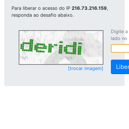
Para liberar o acesso
do IP
216.73.216.159
,
responda ao desafio abaixo.
Digite 
lado no
[trocar imagem]