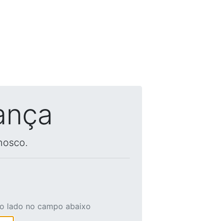
ança
nosco.
ao lado no campo abaixo