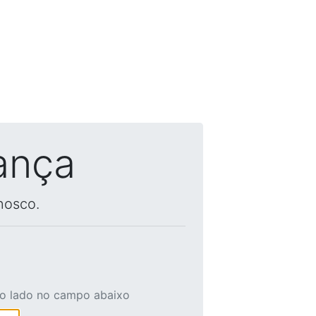
ança
nosco.
ao lado no campo abaixo